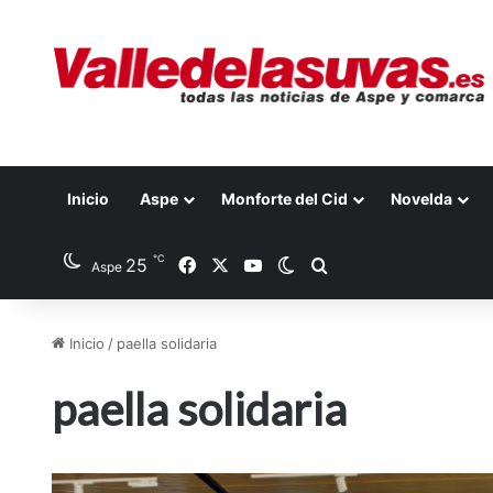
Inicio
Aspe
Monforte del Cid
Novelda
℃
25
Facebook
X
YouTube
Switch skin
Buscar por
Aspe
Inicio
/
paella solidaria
paella solidaria