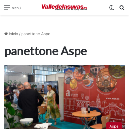
Switch
B
Menú
Inicio
/
panettone Aspe
panettone Aspe
Aspe