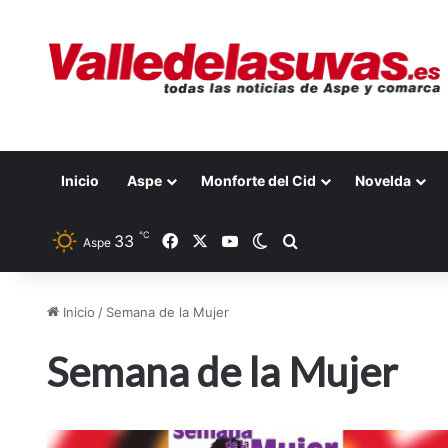
Inicio
Aspe
Monforte del Cid
Novelda
℃
33
Facebook
X
YouTube
Switch skin
Buscar por
Aspe
Inicio
/
Semana de la Mujer
Semana de la Mujer