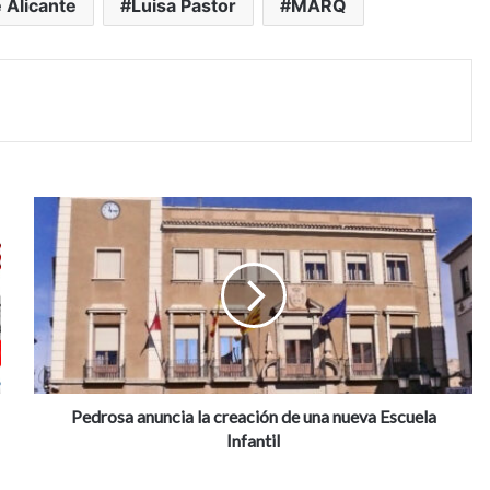
 Alicante
Luisa Pastor
MARQ
P
e
d
r
o
s
a
a
n
u
Pedrosa anuncia la creación de una nueva Escuela
n
Infantil
c
i