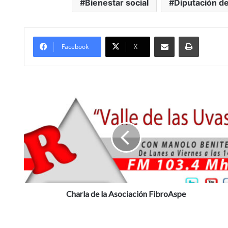
Bienestar social
Diputación de
Compartir por Mail
Imprimir
Facebook
X
C
h
a
r
l
a
d
e
l
a
Charla de la Asociación FibroAspe
A
s
o