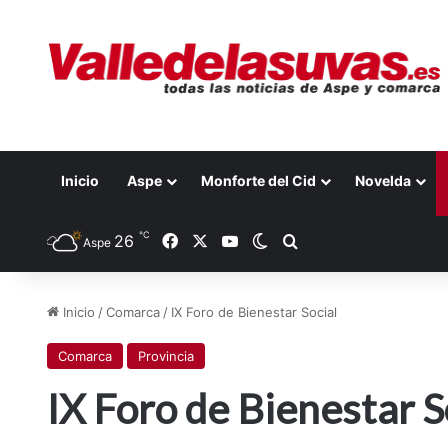
Inicio
Aspe
Monforte del Cid
Novelda
℃
26
Facebook
X
YouTube
Switch skin
Buscar por
Aspe
Inicio
/
Comarca
/
IX Foro de Bienestar Social
Comarca
Provincia
IX Foro de Bienestar S