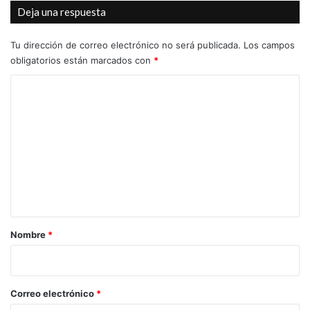
Deja una respuesta
a
n
l
a
o
m
Tu dirección de correo electrónico no será publicada.
Los campos
p
o
obligatorios están marcados con
*
ó
c
C
i
ó
o
n
m
e
n
e
f
n
a
v
t
o
a
r
r
d
Nombre
*
e
i
l
o
o
s
*
Correo electrónico
*
a