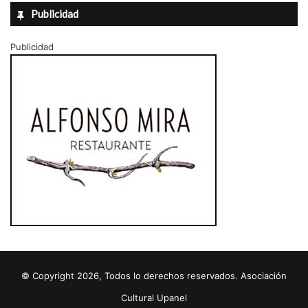
Publicidad
r
a
l
Publicidad
e
z
a
'
© Copyright 2026, Todos lo derechos reservados. Asociación
Cultural Upanel