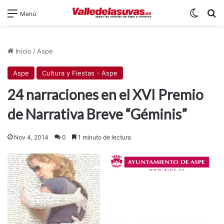
Switch
B
Menú
Inicio
/
Aspe
Aspe
Cultura y Fiestas - Aspe
24 narraciones en el XVI Premio
de Narrativa Breve “Géminis”
Nov 4, 2014
0
1 minuto de lectura