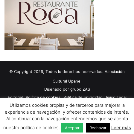
© Copyright 2026, Todos lo derechos reservados. Asociación
Cultural Upanel
Diseñado por
grupo ZAS
Editorial
Política de cookies
Política de privacidad
Aviso Legal
Utilizamos cookies propias y de terceros para mejorar la
Contacto
Publicidad 2024
experiencia de navegación, y ofrecer contenidos de interés.
Al continuar con la navegación entendemos que se acepta
Facebook
X
YouTube
nuestra política de cookies.
Leer más
Aceptar
Rechazar