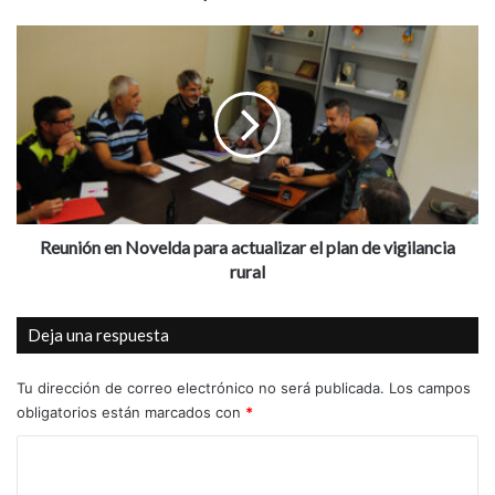
a
r
R
a
e
e
u
l
n
m
i
a
ó
n
n
t
e
e
n
n
N
Reunión en Novelda para actualizar el plan de vigilancia
i
o
rural
m
v
i
e
Deja una respuesta
e
l
n
d
t
a
Tu dirección de correo electrónico no será publicada.
Los campos
o
p
obligatorios están marcados con
*
d
a
e
C
r
l
a
o