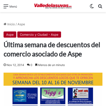
Switch
B
Menú
Inicio
/
Aspe
Aspe
Comercio y Ciudad - Aspe
Última semana de descuentos del
comercio asociado de Aspe
Nov 12, 2014
0
Menos de un minuto