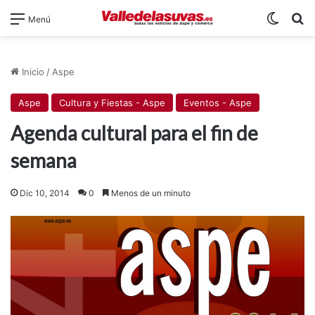
Switch
B
Menú
Inicio
/
Aspe
Aspe
Cultura y Fiestas - Aspe
Eventos - Aspe
Agenda cultural para el fin de
semana
Dic 10, 2014
0
Menos de un minuto