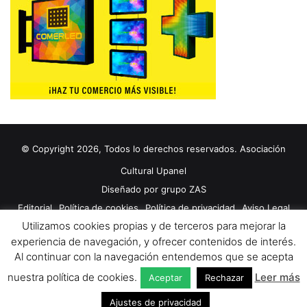
© Copyright 2026, Todos lo derechos reservados. Asociación
Cultural Upanel
Diseñado por
grupo ZAS
Editorial
Política de cookies
Política de privacidad
Aviso Legal
Utilizamos cookies propias y de terceros para mejorar la
Contacto
Publicidad 2024
experiencia de navegación, y ofrecer contenidos de interés.
Al continuar con la navegación entendemos que se acepta
Facebook
X
YouTube
nuestra política de cookies.
Leer más
Aceptar
Rechazar
Ajustes de privacidad