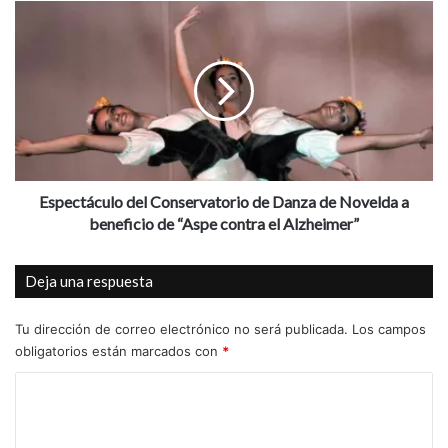
c
E
u
s
p
p
ó
e
n
c
d
t
e
á
l
c
a
u
O
l
Espectáculo del Conservatorio de Danza de Novelda a
N
o
beneficio de “Aspe contra el Alzheimer”
C
d
E
e
Deja una respuesta
d
l
e
C
d
o
Tu dirección de correo electrónico no será publicada.
Los campos
i
n
obligatorios están marcados con
*
c
s
C
a
e
d
r
o
o
v
m