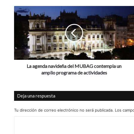
L
a
a
g
e
n
d
a
n
a
La agenda navideña del MUBAG contempla un
v
amplio programa de actividades
i
d
e
Deja una respuesta
ñ
a
d
Tu dirección de correo electrónico no será publicada.
Los campo
e
C
l
M
o