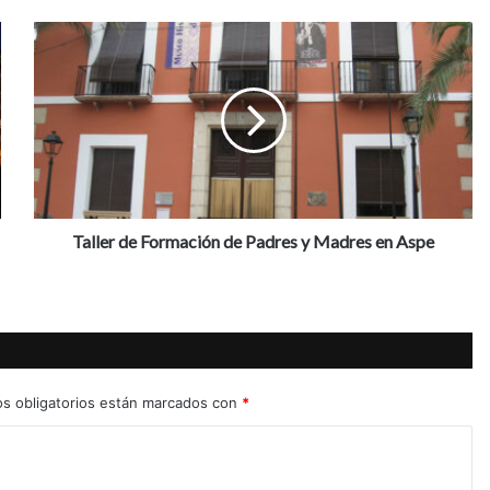
T
a
l
l
e
r
d
e
F
o
Taller de Formación de Padres y Madres en Aspe
r
m
a
c
i
ó
n
s obligatorios están marcados con
*
d
e
P