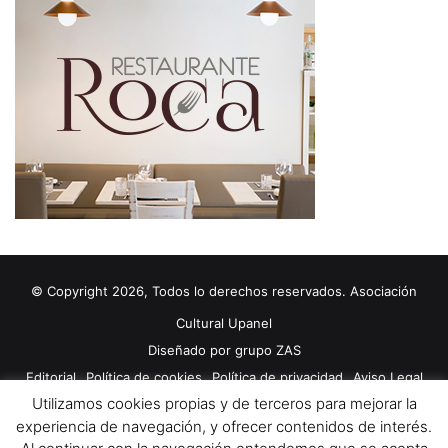
© Copyright 2026, Todos lo derechos reservados. Asociación
Cultural Upanel
Diseñado por
grupo ZAS
Editorial
Política de cookies
Política de privacidad
Aviso Legal
Utilizamos cookies propias y de terceros para mejorar la
Contacto
Publicidad 2024
experiencia de navegación, y ofrecer contenidos de interés.