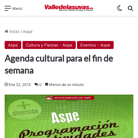
Switch
B
Menú
Inicio
/
Aspe
Aspe
Cultura y Fiestas - Aspe
Eventos - Aspe
Agenda cultural para el fin de
semana
Ene 22, 2015
0
Menos de un minuto