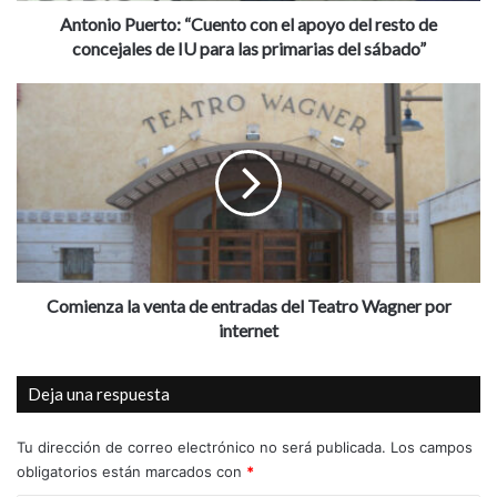
Lugar: Biblioteca Rubén Darío
e
Antonio Puerto: “Cuento con el apoyo del resto de
Hora: 20:00h
r
concejales de IU para las primarias del sábado”
t
o
C
Agenda Cultural Aspe
Aspe
:
o
“
m
Biblioteca Rubén Darío
cultura
C
i
u
e
Teatro Wagner
e
n
n
z
t
a
o
l
c
a
Comienza la venta de entradas del Teatro Wagner por
o
v
internet
n
e
e
n
Deja una respuesta
l
t
a
a
p
d
Tu dirección de correo electrónico no será publicada.
Los campos
o
e
obligatorios están marcados con
*
y
e