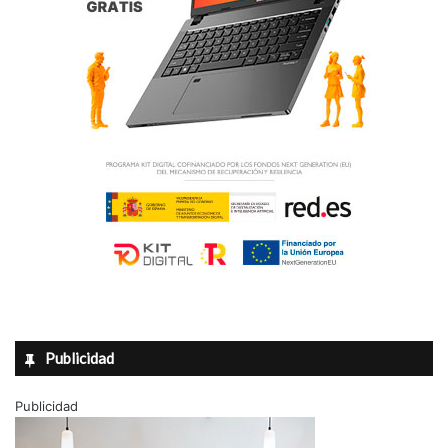
l
s
á
b
a
d
o
”
Publicidad
Publicidad