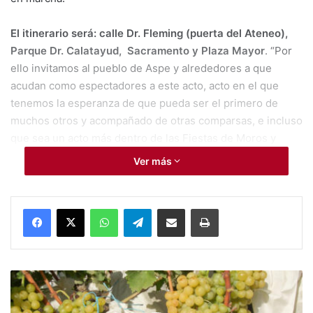
El itinerario será: calle Dr. Fleming (puerta del Ateneo),
Parque Dr. Calatayud, Sacramento y Plaza Mayor
. “Por
ello invitamos al pueblo de Aspe y alrededores a que
acudan como espectadores a este acto, acto en el que
tenemos la esperanza de que pueda ser el primero de
muchos otros y acompañado de otras comparsas, e incluso
que sea un acto más dentro de las Fiestas de Moros y
Cristianos de Aspe”.
Ver más
Aspe
Ateneo
Entraica Fauquí
WhatsApp
Telegram
Compartir por Mail
Imprimir
Moros y Cristanos
#
C
o