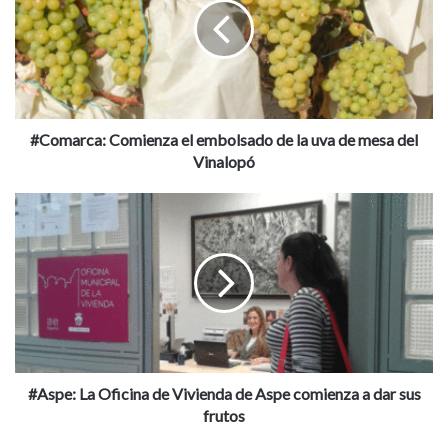
m
a
r
c
a
:
C
#Comarca: Comienza el embolsado de la uva de mesa del
o
Vinalopó
m
i
#
e
A
n
s
z
p
a
e
e
:
l
L
e
a
m
O
b
f
#Aspe: La Oficina de Vivienda de Aspe comienza a dar sus
o
i
frutos
l
c