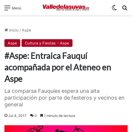
Switch
B
Menú
Inicio
/
Aspe
Aspe
Cultura y Fiestas - Aspe
#Aspe: Entraica Fauquí
acompañada por el Ateneo en
Aspe
La comparsa Fauquíes espera una alta
participación por parte de festeros y vecinos en
general
Jul 4, 2017
0
1 minuto de lectura