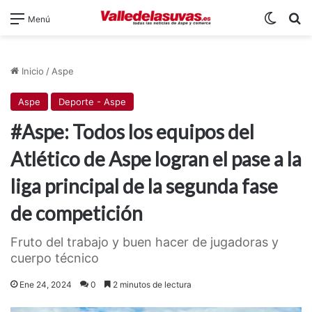
Switch
B
Menú
Inicio
/
Aspe
Aspe
Deporte - Aspe
#Aspe: Todos los equipos del
Atlético de Aspe logran el pase a la
liga principal de la segunda fase
de competición
Fruto del trabajo y buen hacer de jugadoras y
cuerpo técnico
Ene 24, 2024
0
2 minutos de lectura