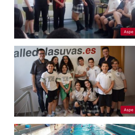
Aspe
Aspe