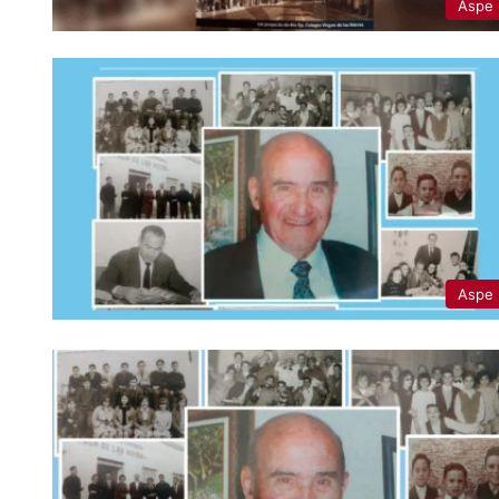
Aspe
Aspe