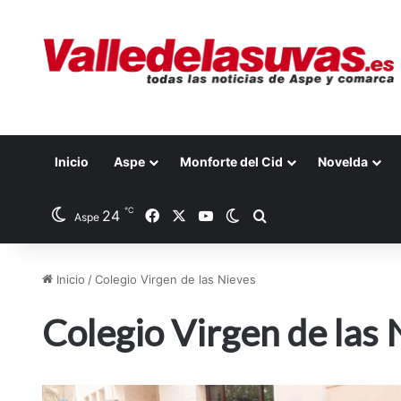
Inicio
Aspe
Monforte del Cid
Novelda
℃
24
Facebook
X
YouTube
Switch skin
Buscar por
Aspe
Inicio
/
Colegio Virgen de las Nieves
Colegio Virgen de las 