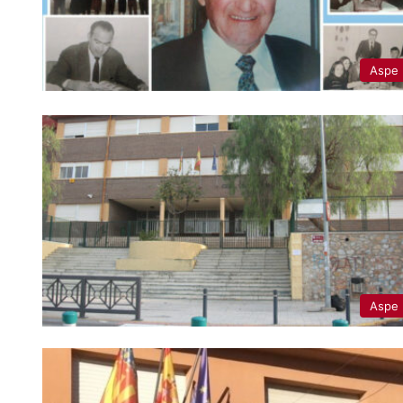
Aspe
Aspe