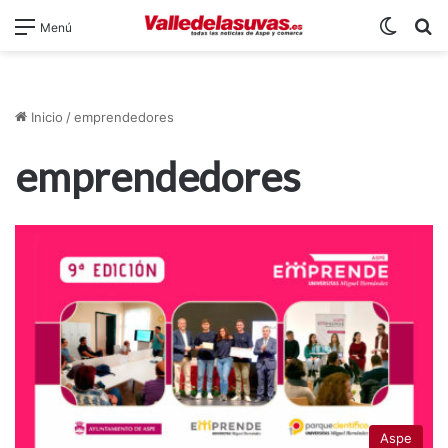
Switch
B
Menú
Inicio
/
emprendedores
emprendedores
Aspe