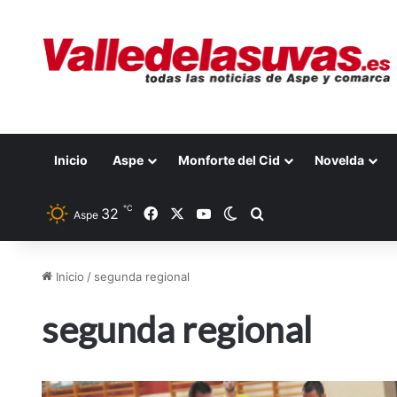
Inicio
Aspe
Monforte del Cid
Novelda
℃
32
Facebook
X
YouTube
Switch skin
Buscar por
Aspe
Inicio
/
segunda regional
segunda regional