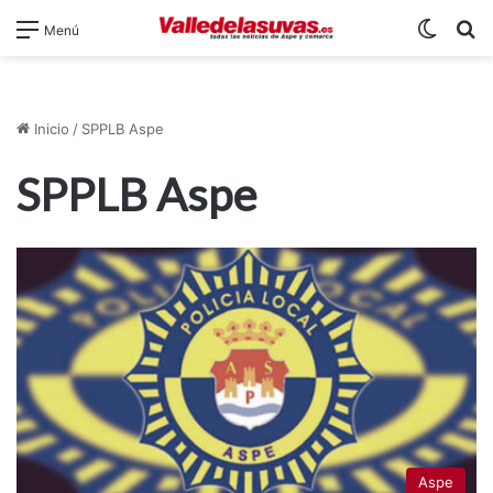
Switch
B
Menú
Inicio
/
SPPLB Aspe
SPPLB Aspe
Aspe