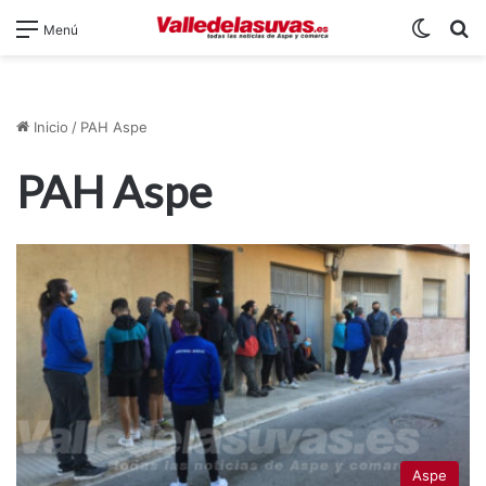
Switch
B
Menú
Inicio
/
PAH Aspe
PAH Aspe
Aspe