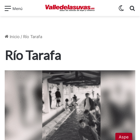
Switch
B
Menú
Inicio
/
Río Tarafa
Río Tarafa
Aspe