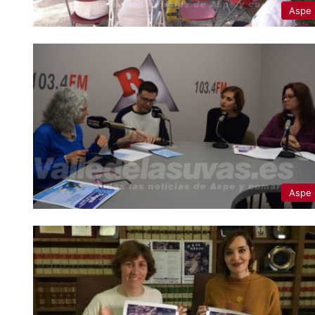
Aspe
Aspe