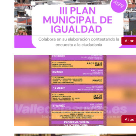
Aspe
Aspe