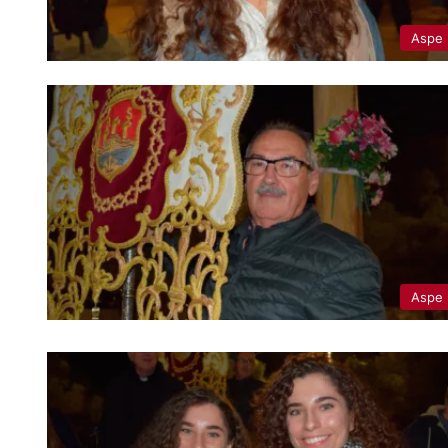
Aspe
Aspe