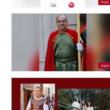
Aspe
Aspe