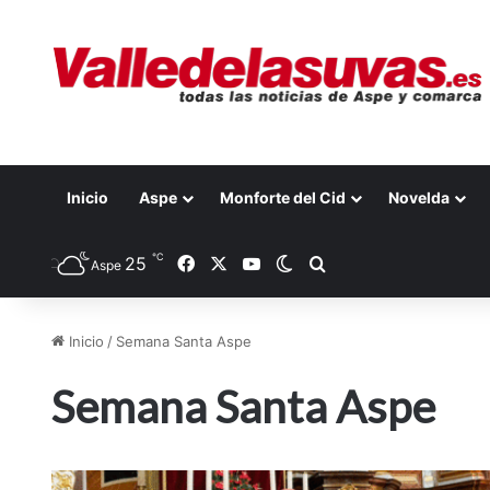
Inicio
Aspe
Monforte del Cid
Novelda
℃
25
Facebook
X
YouTube
Switch skin
Buscar por
Aspe
Inicio
/
Semana Santa Aspe
Semana Santa Aspe